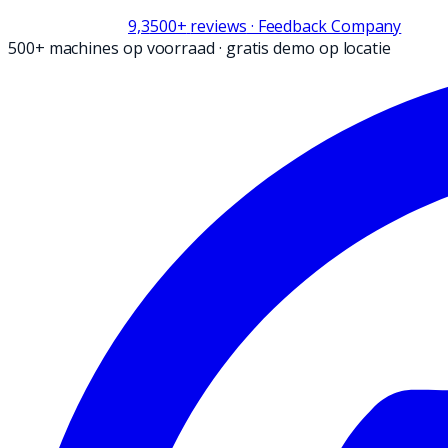
9,3
500+
reviews
· Feedback Company
500+ machines op voorraad
·
gratis demo op locatie