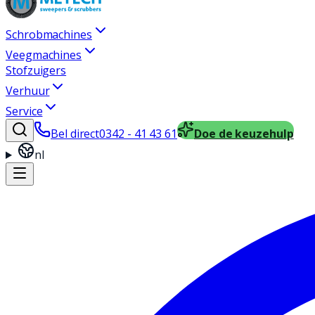
Schrobmachines
Veegmachines
Stofzuigers
Verhuur
Service
Bel direct
0342 - 41 43 61
Doe de keuzehulp
nl