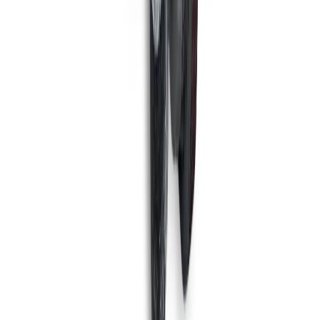
Meijer S350C
1.010 m²/u
35 cm
Maschinen ansehen
TASKI
Taski 755 B
1.995 m²/u
43 cm
Maschinen ansehen
MEIJER
Meijer S350B Demo model
1.050 m²/u
35 cm
Maschinen ansehen