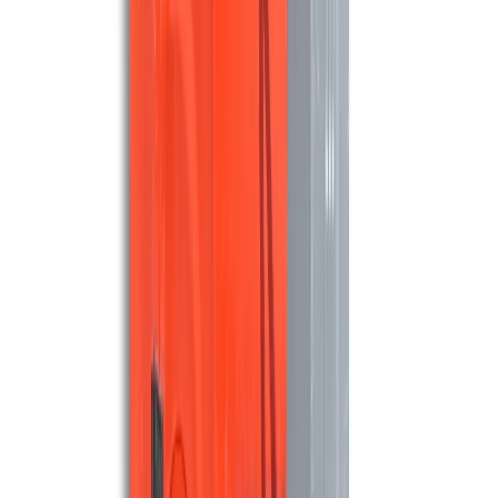
8.000 m²/u
100 cm
Maschinen ansehen
MEIJER
Meijer SR1050B Demo model
8.000 m²/u
100 cm
Maschinen ansehen
MEIJER
Meijer SR820C
10.980 m²/u
83 cm
Maschinen ansehen
MEIJER
Meijer SR1100C Demo model