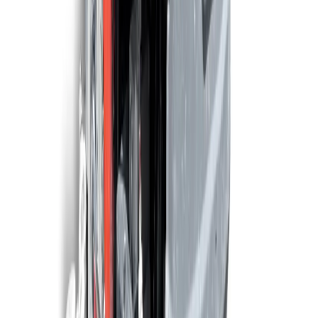
MEIJER
Meijer S520C Demo model
1.750 m²/u
50 cm
Maschinen ansehen
MEIJER
Meijer SR550B
3.080 m²/u
56 cm
Maschinen ansehen
MEIJER
Meijer S520BT Demo model
1.780 m²/u
51 cm
Maschinen ansehen