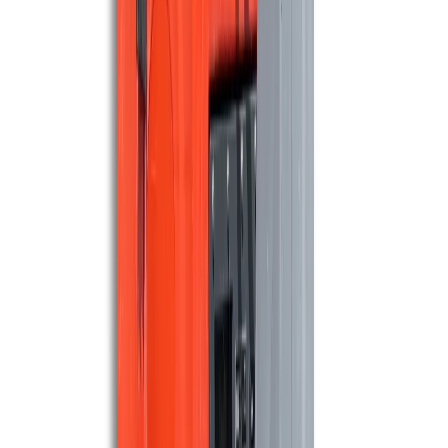
8.640 m²/u
97 cm
Maschinen ansehen
MEIJER
Meijer SR650 Demo model
4.500 m²/u
65 cm
Maschinen ansehen
HAKO
Hako B1050
7.900 m²/u
96 cm
Maschinen ansehen
MEIJER