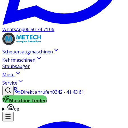
WhatsApp
06 50 74 71 06
Scheuersaugmaschinen
Kehrmaschinen
Staubsauger
Miete
Service
Direkt anrufen
0342 - 41 43 61
Maschine finden
de