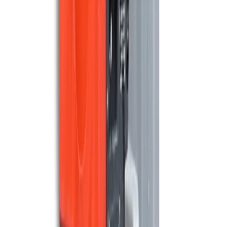
Meijer S520E
1.250 m²/u
51 cm
Maschinen ansehen
TASKI
Taski Swingo 350
1.140 m²/u
38 cm
Maschinen ansehen
COMAC
Comac Simpla 55BT
2.500 m²/u
56 cm
Maschinen ansehen
MEIJER