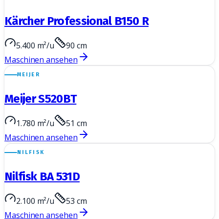
Kärcher Professional B150 R
5.400 m²/u
90 cm
Maschinen ansehen
MEIJER
Meijer S520BT
1.780 m²/u
51 cm
Maschinen ansehen
NILFISK
Nilfisk BA 531D
2.100 m²/u
53 cm
Maschinen ansehen