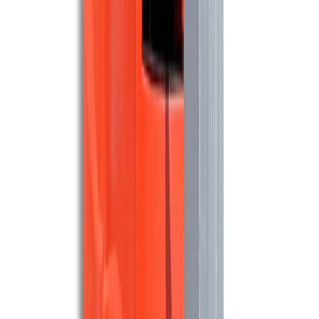
Maschinen ansehen
BOMA
Boma Tempo Ride 55
3.080 m²/u
56 cm
Maschinen ansehen
MEIJER
Meijer SR850C Demo model
7.200 m²/u
85 cm
Maschinen ansehen
MEIJER
Meijer SR1050C Demo model