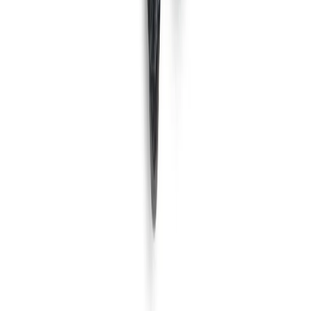
COMAC
Comac Vispa 35B
1.050 m²/u
35 cm
Maschinen ansehen
MEIJER
Meijer S350C Demo model
1.010 m²/u
35 cm
Maschinen ansehen
HAKO
Hako B45
1.700 m²/u
43 cm