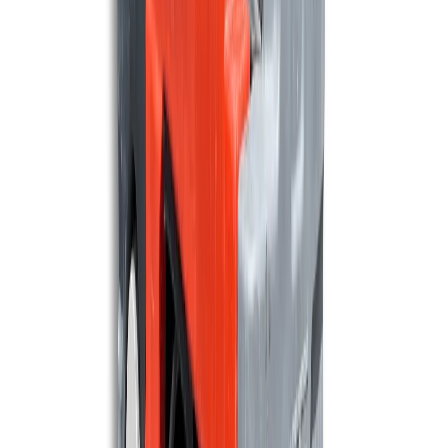
7.740 m²/u
86 cm
Maschinen ansehen
TENNANT
Tennant T17
9.090 m²/u
101 cm
Maschinen ansehen
MEIJER
Meijer SR750 Comfortline Demo model
4.500 m²/u
75 cm
Maschinen ansehen
MEIJER