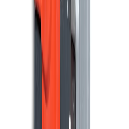
Meijer SR850B
6.800 m²/u
85 cm
Maschinen ansehen
MEIJER
Meijer SR850B Demo model
6.800 m²/u
85 cm
Maschinen ansehen
NILFISK
Nilfisk SC2000
3.180 m²/u
53 cm
Maschinen ansehen