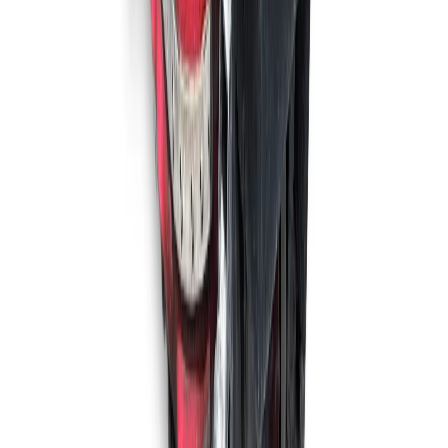
4.200 m²/u
65 cm
Maschinen ansehen
TENNANT
Tennant T7
5.230 m²/u
81 cm
Maschinen ansehen
FACTORY CAT
Factory Cat GTX 30-C
4.300 m²/u
75 cm
Maschinen ansehen
MEIJER