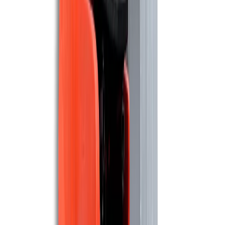
BOMA
Boma Tempo Run 65
2.295 m²/u
65 cm
Maschinen ansehen
BOMA
Boma Tempo Run 65
2.295 m²/u
65 cm
Maschinen ansehen
BOMA
Boma Tempo Run 35
1.050 m²/u
35 cm