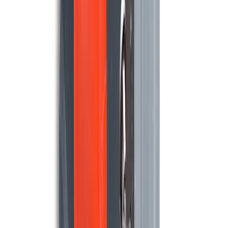
TASKI
Taski 1255B
2.475 m²/u
55 cm
Maschinen ansehen
MEIJER
Meijer SR820B Demo model
6.800 m²/u
85 cm
Maschinen ansehen
NILFISK
Nilfisk BA 410
1.720 m²/u
43 cm