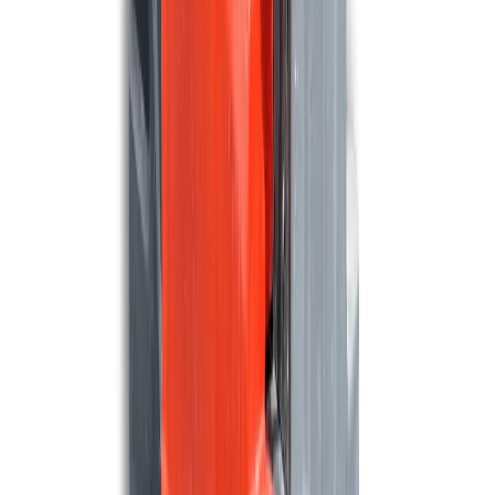
1.290 m²/u
43 cm
Maschinen ansehen
BOMA
Boma SD 38 B
1.100 m²/u
385 cm
Maschinen ansehen
MEIJER
Meijer SR750 Comfortline
4.500 m²/u
75 cm
Maschinen ansehen
NILFISK
Nilfisk SC6000 860D