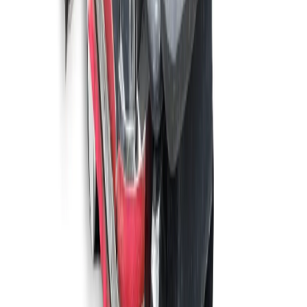
Maschinen ansehen
MEIJER
Meijer S750BT Demo model
3.290 m²/u
76 cm
Maschinen ansehen
MEIJER
Meijer S680C
2.750 m²/u
64 cm
Maschinen ansehen
HAKO
Hako B90 CL