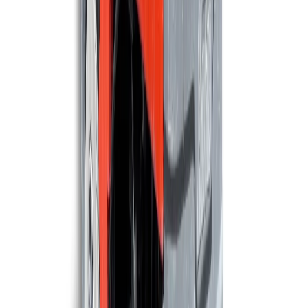
Meijer SR750B
4.500 m²/u
75 cm
Maschinen ansehen
COMAC
Comac SELF.Y
1.710 m²/u
57 cm
Maschinen ansehen
MEIJER
Meijer S520C
1.750 m²/u
50 cm
Maschinen ansehen