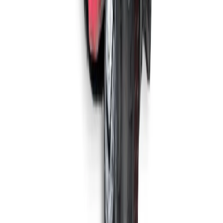
Meijer S350+
1.050 m²/u
35 cm
Maschinen ansehen
MEIJER
Meijer S350E
1.050 m²/u
35 cm
Maschinen ansehen
NILFISK
Nilfisk BA 551 D
2.970 m²/u
53 cm
Maschinen ansehen
MEIJER