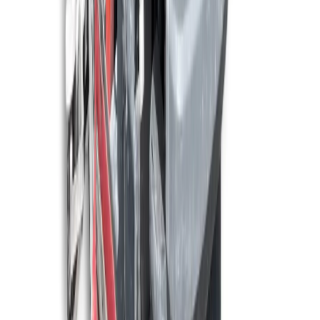
MEIJER
Meijer SR1050C
8.000 m²/u
100 cm
Maschinen ansehen
MEIJER
Meijer S680C Demo model
2.750 m²/u
60 cm
Maschinen ansehen
MEIJER
Meijer S750BT
3.290 m²/u
76 cm