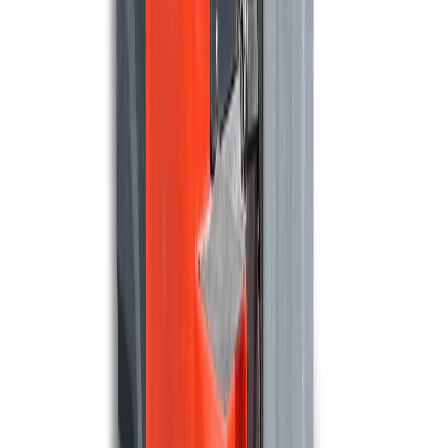
Maschinen ansehen
TASKI
Taski Swingo XP-R
4.500 m²/u
75 cm
Maschinen ansehen
FACTORY CAT
Factory Cat XR
4.607 m²/u
115 cm
Maschinen ansehen
TASKI
Taski Swingo 455 B BMS