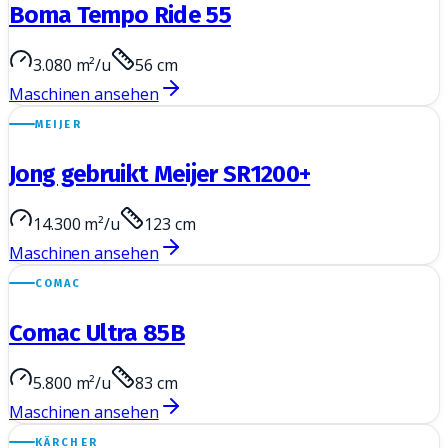
Boma Tempo Ride 55
3.080 m²/u
56 cm
Maschinen ansehen
MEIJER
Jong gebruikt Meijer SR1200+
14.300 m²/u
123 cm
Maschinen ansehen
COMAC
Comac Ultra 85B
5.800 m²/u
83 cm
Maschinen ansehen
KÄRCHER