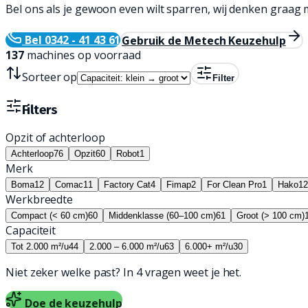
Bel ons als je gewoon even wilt sparren, wij denken graag 
Bel 0342 - 41 43 61
Gebruik de Metech Keuzehulp
137
machines op voorraad
Sorteer op
Filter
Filters
Opzit of achterloop
Achterloop
76
Opzit
60
Robot
1
Merk
Boma
12
Comac
11
Factory Cat
4
Fimap
2
For Clean Pro
1
Hako
12
Werkbreedte
Compact (< 60 cm)
60
Middenklasse (60–100 cm)
61
Groot (> 100 cm)
Capaciteit
Tot 2.000 m²/u
44
2.000 – 6.000 m²/u
63
6.000+ m²/u
30
Niet zeker welke past? In 4 vragen weet je het.
Doe de keuzehulp