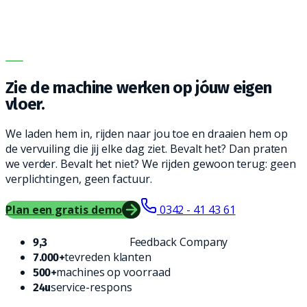
DEMO OP LOCATIE · GRATIS · VRIJBLIJVEND
Zie de machine werken
op jóuw eigen
vloer.
We laden hem in, rijden naar jou toe en draaien hem op
de vervuiling die jij elke dag ziet. Bevalt het? Dan praten
we verder. Bevalt het niet? We rijden gewoon terug: geen
verplichtingen, geen factuur.
Plan een gratis demo
0342 - 41 43 61
Feedback Company
9,3
tevreden klanten
7.000+
machines op voorraad
500+
service-respons
24u