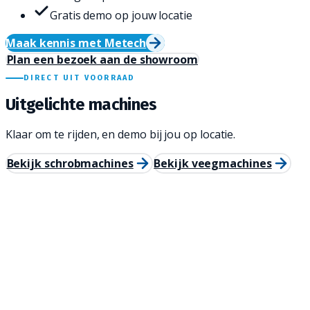
Gratis demo op jouw locatie
Maak kennis met Metech
Plan een bezoek aan de showroom
DIRECT UIT VOORRAAD
Uitgelichte machines
Klaar om te rijden, en demo bij jou op locatie.
Bekijk schrobmachines
Bekijk veegmachines
Meijer
·
achterlopend
Meijer VP70 Padel
2.600
m²/u