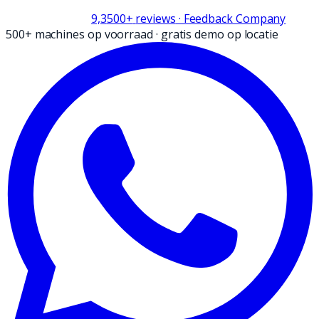
9,3
500+
reviews
· Feedback Company
500+ machines op voorraad
·
gratis demo op locatie