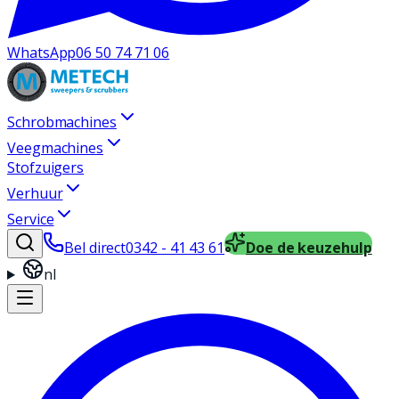
WhatsApp
06 50 74 71 06
Schrobmachines
Veegmachines
Stofzuigers
Verhuur
Service
Bel direct
0342 - 41 43 61
Doe de keuzehulp
nl