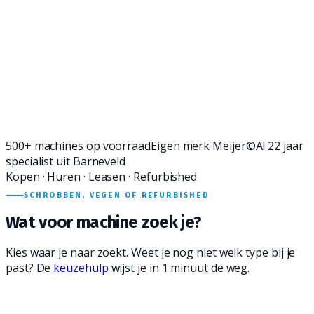
Vraag advies aan
0342 - 41 43 61
JK
RM
TV
27 specialisten staan klaar.
Reactie:
binnen 1 werkdag
.
500+ machines op voorraad
Eigen merk Meijer©
Al 22 jaar
specialist uit Barneveld
Kopen · Huren · Leasen · Refurbished
SCHROBBEN, VEGEN OF REFURBISHED
Wat voor
machine
zoek je?
Kies waar je naar zoekt. Weet je nog niet welk type bij je
past? De
keuzehulp
wijst je in 1 minuut de weg.