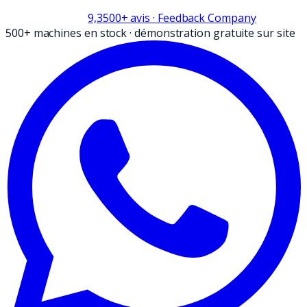
9,3
500+
avis
· Feedback Company
500+ machines en stock
·
démonstration gratuite sur site