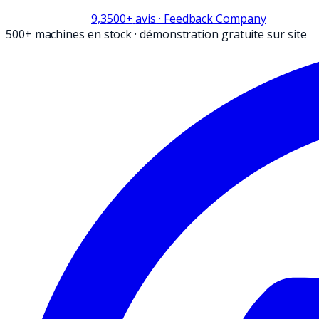
9,3
500+
avis
· Feedback Company
500+ machines en stock
·
démonstration gratuite sur site