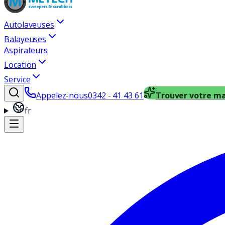
Autolaveuses
Balayeuses
Aspirateurs
Location
Service
Appelez-nous
0342 - 41 43 61
Trouver votre m
fr