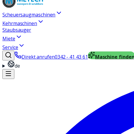
Scheuersaugmaschinen
Kehrmaschinen
Staubsauger
Miete
Service
Direkt anrufen
0342 - 41 43 61
Maschine finde
de