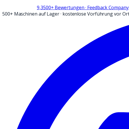
9,3
500+
Bewertungen
· Feedback Company
500+ Maschinen auf Lager
·
kostenlose Vorführung vor Or