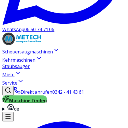
WhatsApp
06 50 74 71 06
Scheuersaugmaschinen
Kehrmaschinen
Staubsauger
Miete
Service
Direkt anrufen
0342 - 41 43 61
Maschine finden
de