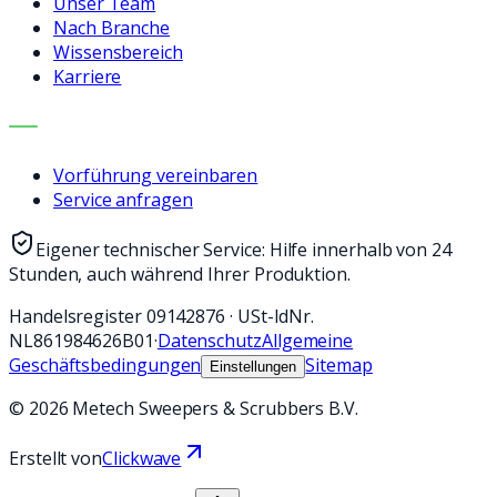
Unser Team
Nach Branche
Wissensbereich
Karriere
KONTAKT
Vorführung vereinbaren
Service anfragen
Eigener technischer Service: Hilfe innerhalb von 24
Stunden, auch während Ihrer Produktion.
Handelsregister
09142876
·
USt-IdNr.
NL861984626B01
·
Datenschutz
Allgemeine
Geschäftsbedingungen
Sitemap
Einstellungen
©
2026
Metech Sweepers & Scrubbers B.V.
Erstellt von
Clickwave