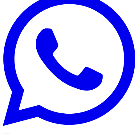
METECH