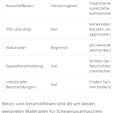
möglicherwe
Keramikfliesen
Hervorragend
zusätzliche
Aufmerksam
Verwenden S
PVC und Vinyl
Gut
Bürsten, ver
aggressive 
pH-neutrale 
Naturstein
Begrenzt
weiche Bürs
Achten Sie au
Epoxidbeschichtung
Gut
Beschichtun
chemischer 
Industrielle
Prüfen Sie di
Gut
Beschichtungen
Herstellersp
Beton- und Keramikfliesen sind die am besten
geeigneten Materialien für Scheuersaugmaschine.