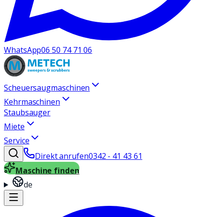
WhatsApp
06 50 74 71 06
Scheuersaugmaschinen
Kehrmaschinen
Staubsauger
Miete
Service
Direkt anrufen
0342 - 41 43 61
Maschine finden
de