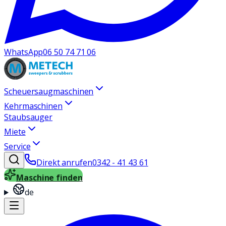
WhatsApp
06 50 74 71 06
Scheuersaugmaschinen
Kehrmaschinen
Staubsauger
Miete
Service
Direkt anrufen
0342 - 41 43 61
Maschine finden
de