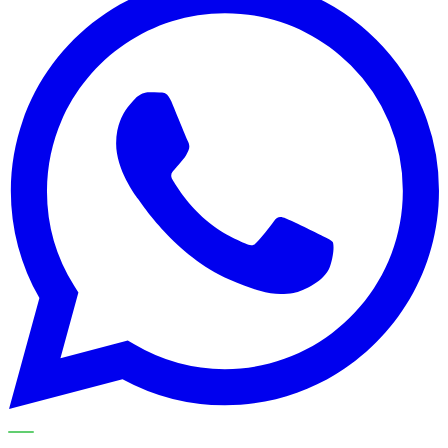
METECH