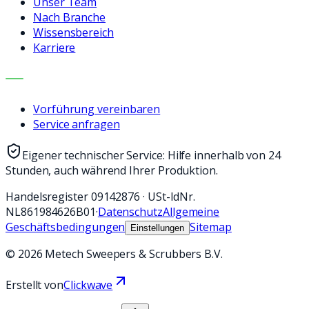
Unser Team
Nach Branche
Wissensbereich
Karriere
KONTAKT
Vorführung vereinbaren
Service anfragen
Eigener technischer Service: Hilfe innerhalb von 24
Stunden, auch während Ihrer Produktion.
Handelsregister
09142876
·
USt-IdNr.
NL861984626B01
·
Datenschutz
Allgemeine
Geschäftsbedingungen
Sitemap
Einstellungen
©
2026
Metech Sweepers & Scrubbers B.V.
Erstellt von
Clickwave