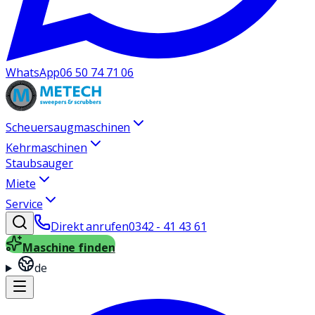
WhatsApp
06 50 74 71 06
Scheuersaugmaschinen
Kehrmaschinen
Staubsauger
Miete
Service
Direkt anrufen
0342 - 41 43 61
Maschine finden
de