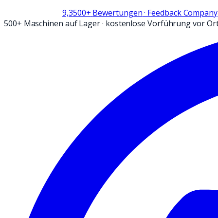
9,3
500+
Bewertungen
· Feedback Company
500+ Maschinen auf Lager
·
kostenlose Vorführung vor Or