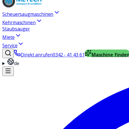
Scheuersaugmaschinen
Kehrmaschinen
Staubsauger
Miete
Service
Direkt anrufen
0342 - 41 43 61
Maschine finde
de