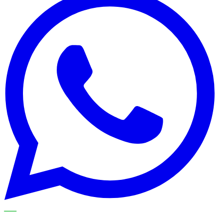
METECH