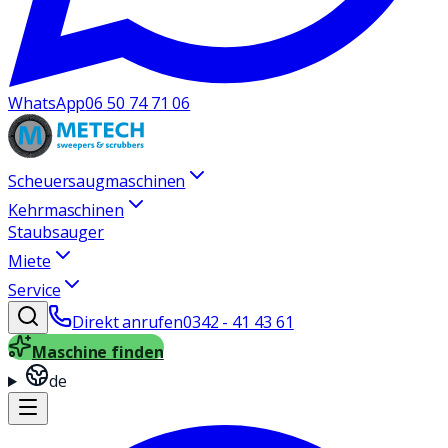
WhatsApp
06 50 74 71 06
Scheuersaugmaschinen
Kehrmaschinen
Staubsauger
Miete
Service
Direkt anrufen
0342 - 41 43 61
Maschine finden
de