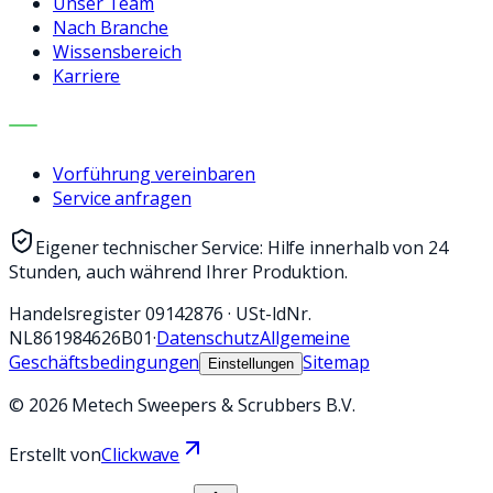
Unser Team
Nach Branche
Wissensbereich
Karriere
KONTAKT
Vorführung vereinbaren
Service anfragen
Eigener technischer Service: Hilfe innerhalb von 24
Stunden, auch während Ihrer Produktion.
Handelsregister
09142876
·
USt-IdNr.
NL861984626B01
·
Datenschutz
Allgemeine
Geschäftsbedingungen
Sitemap
Einstellungen
©
2026
Metech Sweepers & Scrubbers B.V.
Erstellt von
Clickwave