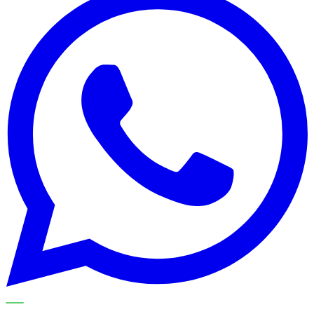
METECH