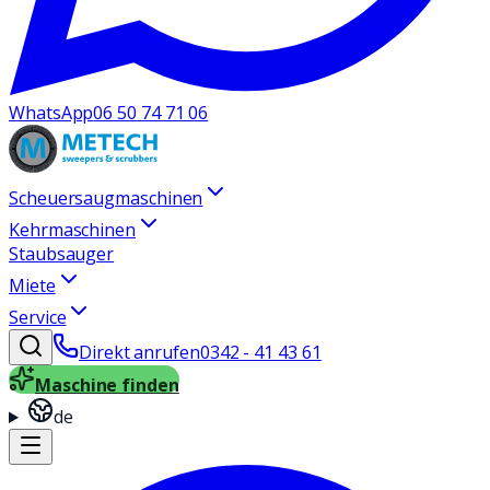
WhatsApp
06 50 74 71 06
Scheuersaugmaschinen
Kehrmaschinen
Staubsauger
Miete
Service
Direkt anrufen
0342 - 41 43 61
Maschine finden
de