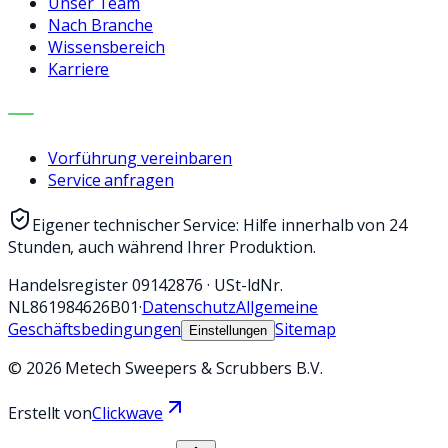
Unser Team
Nach Branche
Wissensbereich
Karriere
KONTAKT
Vorführung vereinbaren
Service anfragen
Eigener technischer Service: Hilfe innerhalb von 24
Stunden, auch während Ihrer Produktion.
Handelsregister
09142876
·
USt-IdNr.
NL861984626B01
·
Datenschutz
Allgemeine
Geschäftsbedingungen
Sitemap
Einstellungen
©
2026
Metech Sweepers & Scrubbers B.V.
Erstellt von
Clickwave