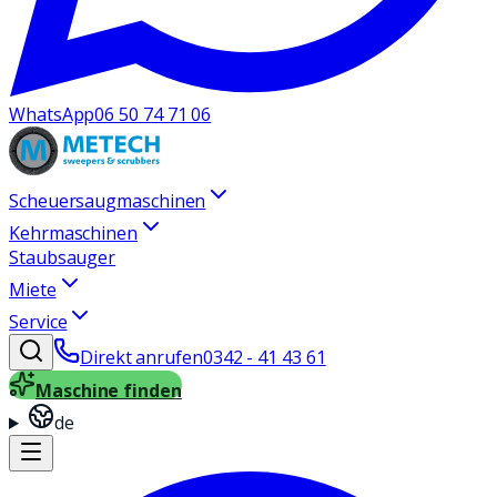
WhatsApp
06 50 74 71 06
Scheuersaugmaschinen
Kehrmaschinen
Staubsauger
Miete
Service
Direkt anrufen
0342 - 41 43 61
Maschine finden
de