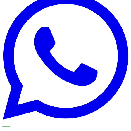
METECH