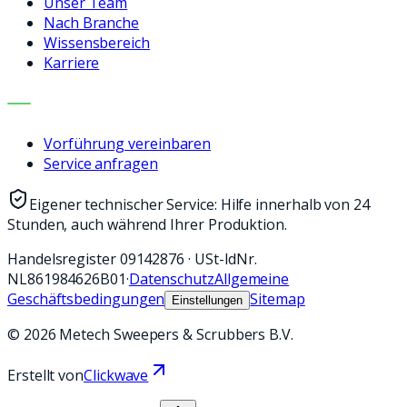
Unser Team
Nach Branche
Wissensbereich
Karriere
KONTAKT
Vorführung vereinbaren
Service anfragen
Eigener technischer Service: Hilfe innerhalb von 24
Stunden, auch während Ihrer Produktion.
Handelsregister
09142876
·
USt-IdNr.
NL861984626B01
·
Datenschutz
Allgemeine
Geschäftsbedingungen
Sitemap
Einstellungen
©
2026
Metech Sweepers & Scrubbers B.V.
Erstellt von
Clickwave