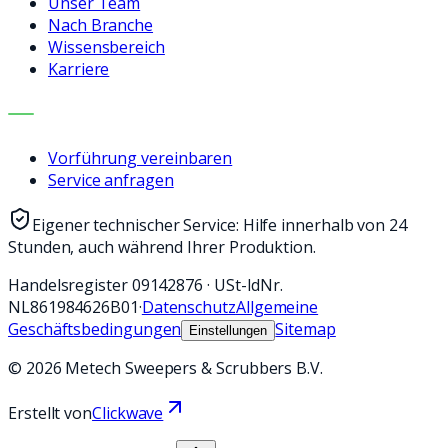
Unser Team
Nach Branche
Wissensbereich
Karriere
KONTAKT
Vorführung vereinbaren
Service anfragen
Eigener technischer Service: Hilfe innerhalb von 24
Stunden, auch während Ihrer Produktion.
Handelsregister
09142876
·
USt-IdNr.
NL861984626B01
·
Datenschutz
Allgemeine
Geschäftsbedingungen
Sitemap
Einstellungen
©
2026
Metech Sweepers & Scrubbers B.V.
Erstellt von
Clickwave