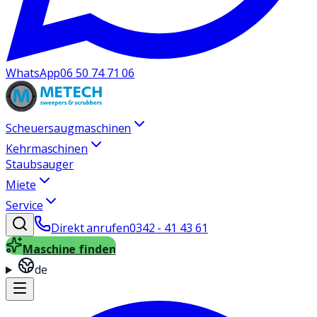
WhatsApp
06 50 74 71 06
Scheuersaugmaschinen
Kehrmaschinen
Staubsauger
Miete
Service
Direkt anrufen
0342 - 41 43 61
Maschine finden
de