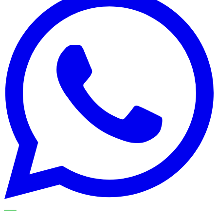
METECH