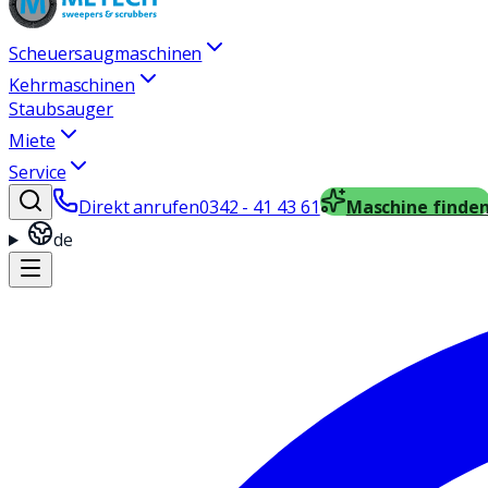
Scheuersaugmaschinen
Kehrmaschinen
Staubsauger
Miete
Service
Direkt anrufen
0342 - 41 43 61
Maschine finde
de