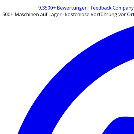
9,3
500+
Bewertungen
· Feedback Company
500+ Maschinen auf Lager
·
kostenlose Vorführung vor Or