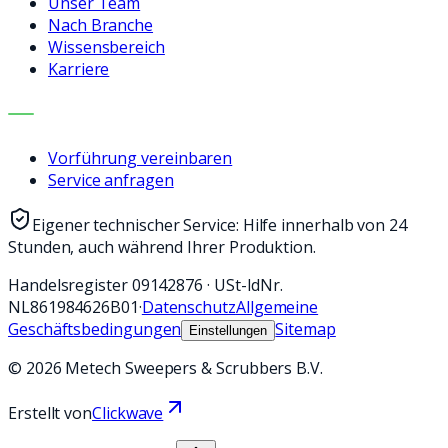
Unser Team
Nach Branche
Wissensbereich
Karriere
KONTAKT
Vorführung vereinbaren
Service anfragen
Eigener technischer Service: Hilfe innerhalb von 24
Stunden, auch während Ihrer Produktion.
Handelsregister
09142876
·
USt-IdNr.
NL861984626B01
·
Datenschutz
Allgemeine
Geschäftsbedingungen
Sitemap
Einstellungen
©
2026
Metech Sweepers & Scrubbers B.V.
Erstellt von
Clickwave