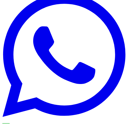
METECH