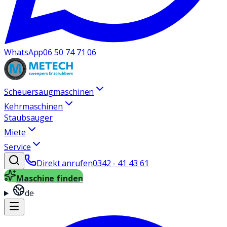
WhatsApp
06 50 74 71 06
Scheuersaugmaschinen
Kehrmaschinen
Staubsauger
Miete
Service
Direkt anrufen
0342 - 41 43 61
Maschine finden
de