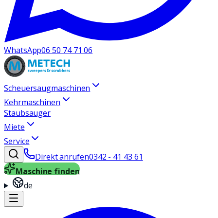
WhatsApp
06 50 74 71 06
Scheuersaugmaschinen
Kehrmaschinen
Staubsauger
Miete
Service
Direkt anrufen
0342 - 41 43 61
Maschine finden
de