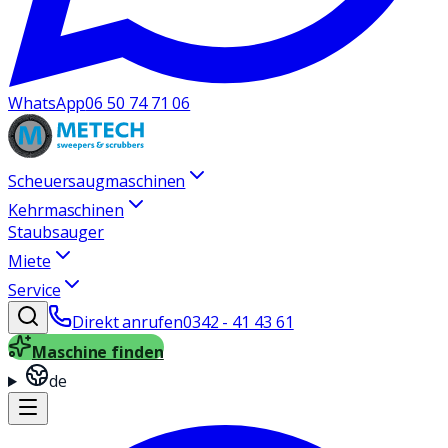
WhatsApp
06 50 74 71 06
Scheuersaugmaschinen
Kehrmaschinen
Staubsauger
Miete
Service
Direkt anrufen
0342 - 41 43 61
Maschine finden
de