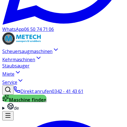
WhatsApp
06 50 74 71 06
Scheuersaugmaschinen
Kehrmaschinen
Staubsauger
Miete
Service
Direkt anrufen
0342 - 41 43 61
Maschine finden
de