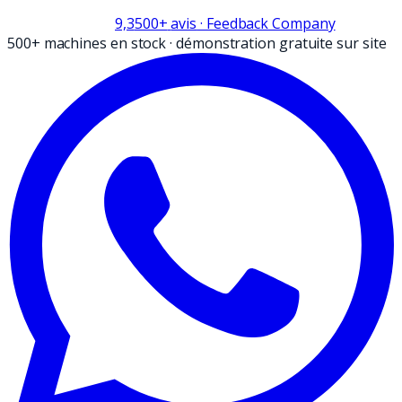
9,3
500+
avis
· Feedback Company
500+ machines en stock
·
démonstration gratuite sur site