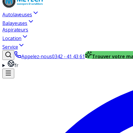
Autolaveuses
Balayeuses
Aspirateurs
Location
Service
Appelez-nous
0342 - 41 43 61
Trouver votre m
fr