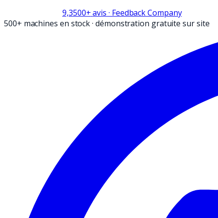
9,3
500+
avis
· Feedback Company
500+ machines en stock
·
démonstration gratuite sur site