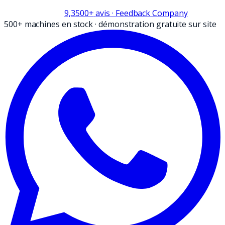
9,3
500+
avis
· Feedback Company
500+ machines en stock
·
démonstration gratuite sur site