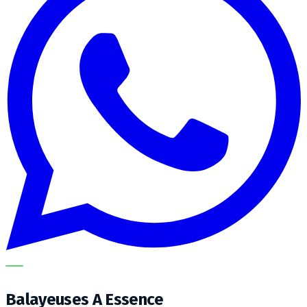
METECH
Balayeuses A Essence