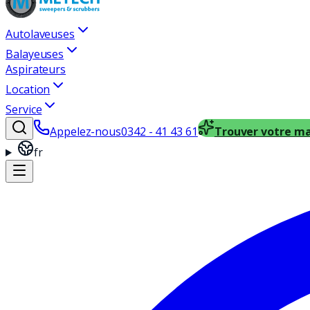
Autolaveuses
Balayeuses
Aspirateurs
Location
Service
Appelez-nous
0342 - 41 43 61
Trouver votre m
fr