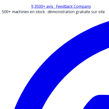
9,3
500+
avis
· Feedback Company
500+ machines en stock
·
démonstration gratuite sur site