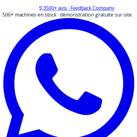
9,3
500+
avis
· Feedback Company
500+ machines en stock
·
démonstration gratuite sur site