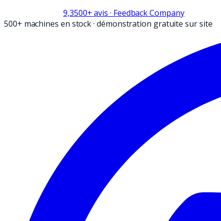
9,3
500+
avis
· Feedback Company
500+ machines en stock
·
démonstration gratuite sur site