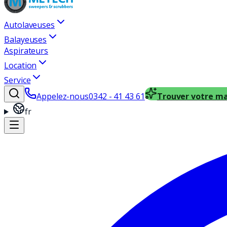
Autolaveuses
Balayeuses
Aspirateurs
Location
Service
Appelez-nous
0342 - 41 43 61
Trouver votre m
fr