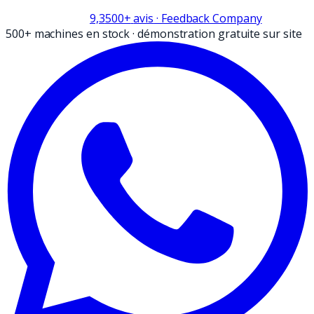
9,3
500+
avis
· Feedback Company
500+ machines en stock
·
démonstration gratuite sur site