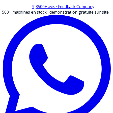
9,3
500+
avis
· Feedback Company
500+ machines en stock
·
démonstration gratuite sur site