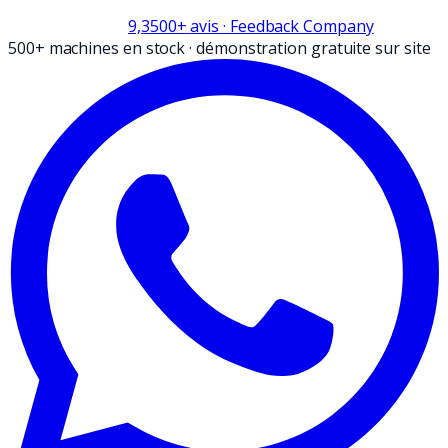
9,3
500+
avis
· Feedback Company
500+ machines en stock
·
démonstration gratuite sur site