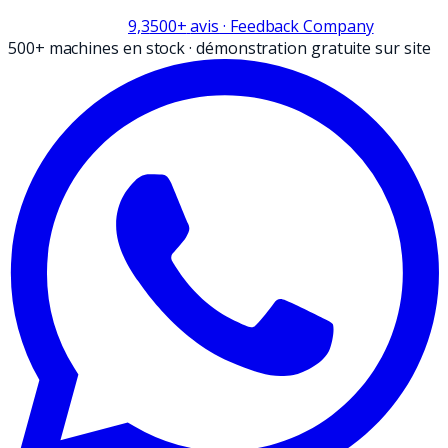
9,3
500+
avis
· Feedback Company
500+ machines en stock
·
démonstration gratuite sur site