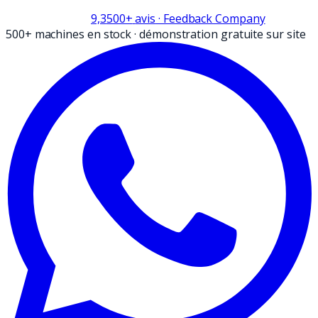
9,3
500+
avis
· Feedback Company
500+ machines en stock
·
démonstration gratuite sur site