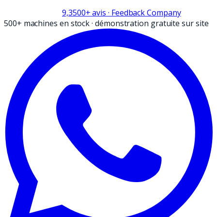
9,3
500+
avis
· Feedback Company
500+ machines en stock
·
démonstration gratuite sur site