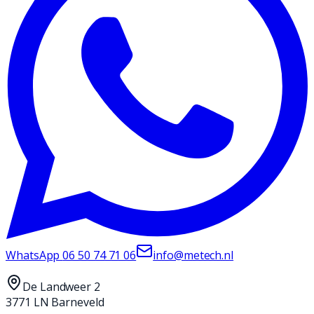
WhatsApp
06 50 74 71 06
info@metech.nl
De Landweer 2
3771 LN Barneveld