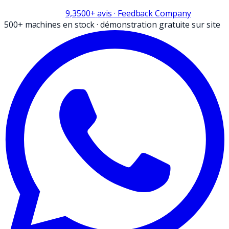
9,3
500+
avis
· Feedback Company
500+ machines en stock
·
démonstration gratuite sur site