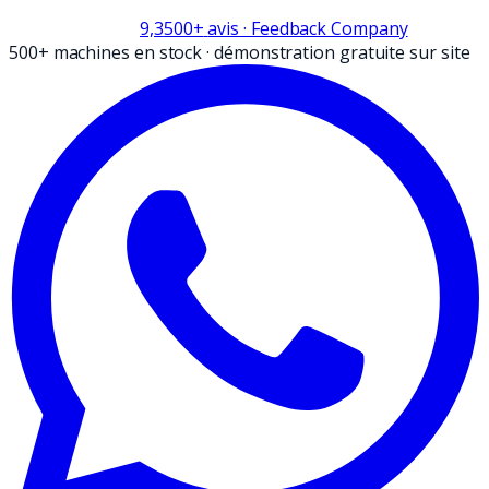
9,3
500+
avis
· Feedback Company
500+ machines en stock
·
démonstration gratuite sur site