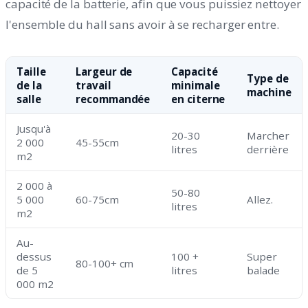
capacité de la batterie, afin que vous puissiez nettoyer
l'ensemble du hall sans avoir à se recharger entre.
Taille
Largeur de
Capacité
Type de
de la
travail
minimale
machine
salle
recommandée
en citerne
Jusqu'à
20-30
Marcher
2 000
45-55cm
litres
derrière
m2
2 000 à
50-80
5 000
60-75cm
Allez.
litres
m2
Au-
dessus
100 +
Super
80-100+ cm
de 5
litres
balade
000 m2