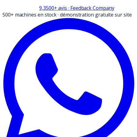
9,3
500+
avis
· Feedback Company
500+ machines en stock
·
démonstration gratuite sur site