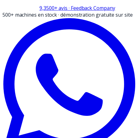
9,3
500+
avis
· Feedback Company
500+ machines en stock
·
démonstration gratuite sur site