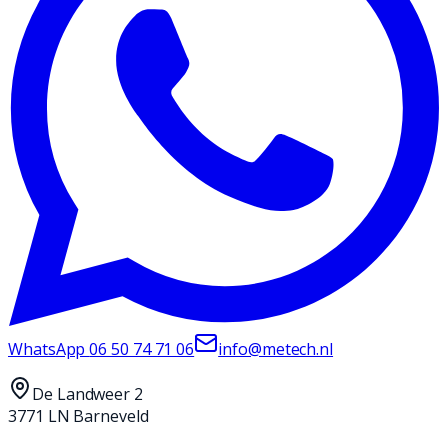
WhatsApp
06 50 74 71 06
info@metech.nl
De Landweer 2
3771 LN Barneveld