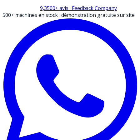
9,3
500+
avis
· Feedback Company
500+ machines en stock
·
démonstration gratuite sur site