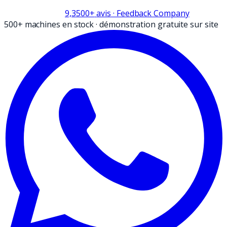
9,3
500+
avis
· Feedback Company
500+ machines en stock
·
démonstration gratuite sur site