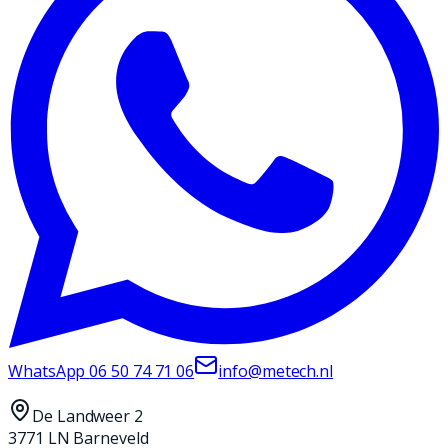
WhatsApp
06 50 74 71 06
info@metech.nl
De Landweer 2
3771 LN Barneveld