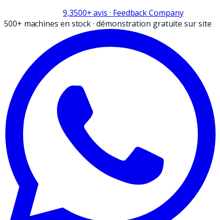
9,3
500+
avis
· Feedback Company
500+ machines en stock
·
démonstration gratuite sur site