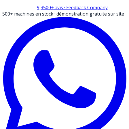
9,3
500+
avis
· Feedback Company
500+ machines en stock
·
démonstration gratuite sur site