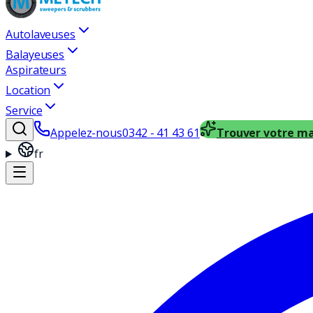
Autolaveuses
Balayeuses
Aspirateurs
Location
Service
Appelez-nous
0342 - 41 43 61
Trouver votre m
fr