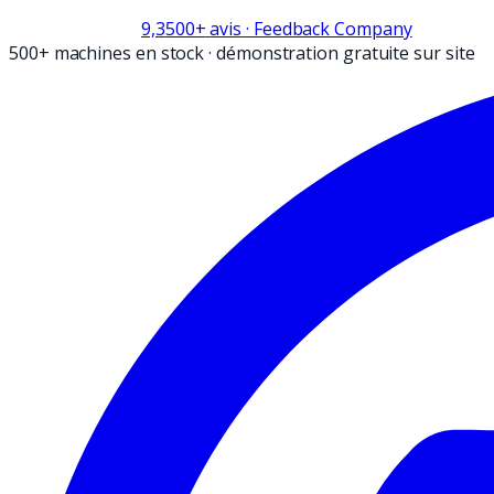
9,3
500+
avis
· Feedback Company
500+ machines en stock
·
démonstration gratuite sur site