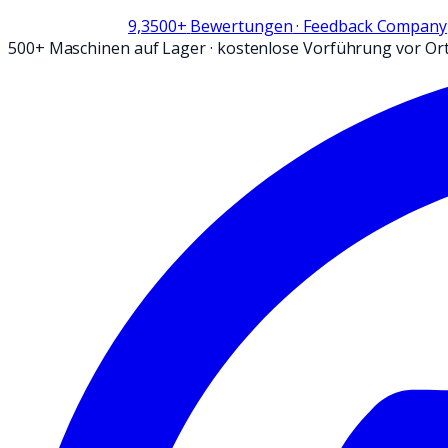
9,3
500+
Bewertungen
· Feedback Company
500+ Maschinen auf Lager
·
kostenlose Vorführung vor Or