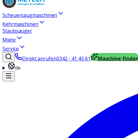
Scheuersaugmaschinen
Kehrmaschinen
Staubsauger
Miete
Service
Direkt anrufen
0342 - 41 43 61
Maschine finde
de