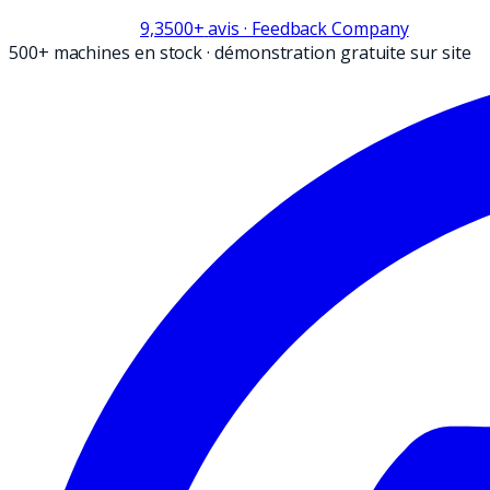
9,3
500+
avis
· Feedback Company
500+ machines en stock
·
démonstration gratuite sur site