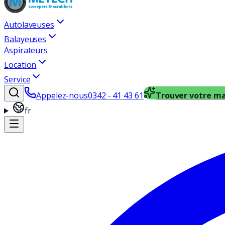
Autolaveuses
Balayeuses
Aspirateurs
Location
Service
Appelez-nous
0342 - 41 43 61
Trouver votre m
fr