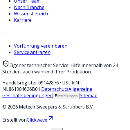
Unser Team
Nach Branche
Wissensbereich
Karriere
KONTAKT
Vorführung vereinbaren
Service anfragen
Eigener technischer Service: Hilfe innerhalb von 24
Stunden, auch während Ihrer Produktion.
Handelsregister
09142876
·
USt-IdNr.
NL861984626B01
·
Datenschutz
Allgemeine
Geschäftsbedingungen
Sitemap
Einstellungen
©
2026
Metech Sweepers & Scrubbers B.V.
Erstellt von
Clickwave