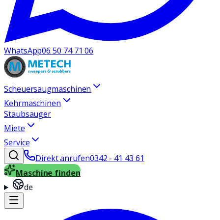
WhatsApp
06 50 74 71 06
Scheuersaugmaschinen
Kehrmaschinen
Staubsauger
Miete
Service
Direkt anrufen
0342 - 41 43 61
Maschine finden
de