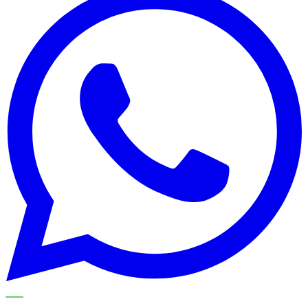
METECH