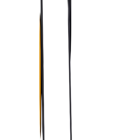
Maschinen ansehen
MEIJER
Meijer VP70 Padel
2.600 m²/u
51 cm
Maschinen ansehen
MEIJER
Meijer VR1850+
16.200 m²/u
125 cm
Maschinen ansehen
MEIJER
Meijer VR1650+