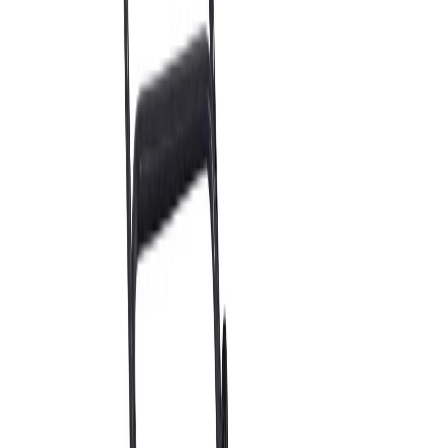
HAKO
Hako Sweepmaster 1500 LPG
16.200 m²/u
92 cm
Maschinen ansehen
HAKO
Hako Jonas 900 E
5.800 m²/u
70 cm
Maschinen ansehen
HAKO
Hako Hamster 500E
2.400 m²/u
40 cm