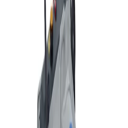
TENAX
Tenax Electra 2.0 evos
28.000 m²/u
227 cm
Maschinen ansehen
TENAX
Tenax MaxWind
10.560 m²/u
60 cm
Maschinen ansehen
MEIJER
Meijer VR950
6.200 m²/u
70 cm