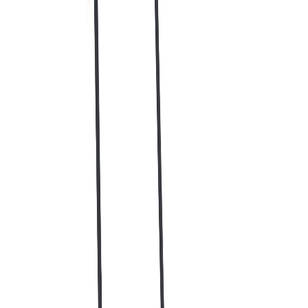
16.500 m²/u
100 cm
Maschinen ansehen
MEIJER
Meijer V90 Demo model
3.700 m²/u
71 cm
Maschinen ansehen
ISAL
Isal PB 55
2.700 m²/u
50 cm
Maschinen ansehen
MEIJER
Meijer VR850