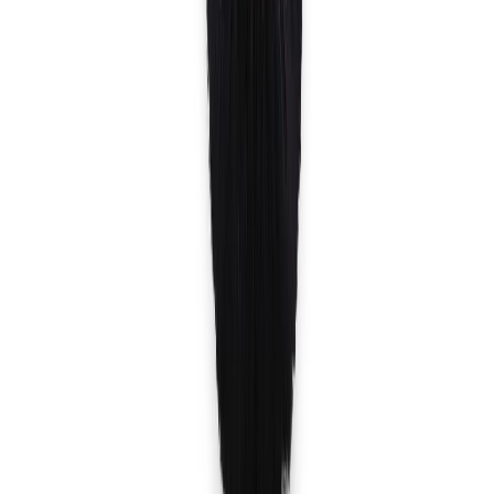
WhatsApp
06 50 74 71 06
info@metech.nl
De Landweer 2
3771 LN Barneveld