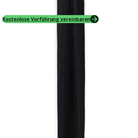
Spezialisten.
Kostenlose Vorführung vereinbaren
0342 - 41 43
61
Seit 2004 in Barneveld. Mehr als 500 Kehr- und
Scheuersaugmaschinen auf Lager, eigener technischer
Service und Vorführungen vor Ort in den Niederlanden
und Belgien.
9,3
·
500+
Bewertungen bei Feedback
Company
0342 - 41 43 61