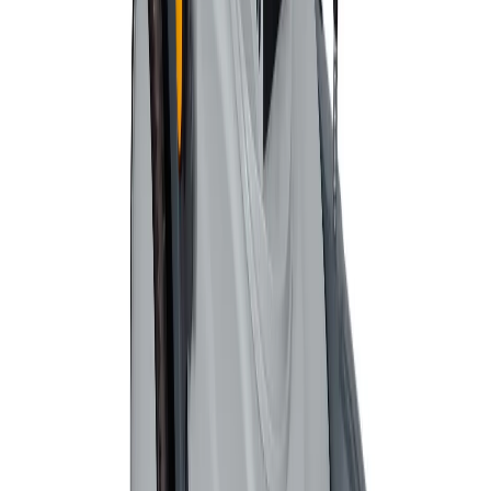
6.200 m²/u
70 cm
Maschinen ansehen
ISAL
Isal PB 70 ET
3.800 m²/u
70 cm
Maschinen ansehen
MEIJER
Meijer VR950WD+
6.500 m²/u
70 cm
Maschinen ansehen
MEIJER
Meijer VR950 Demo model