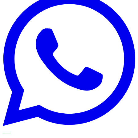
METECH