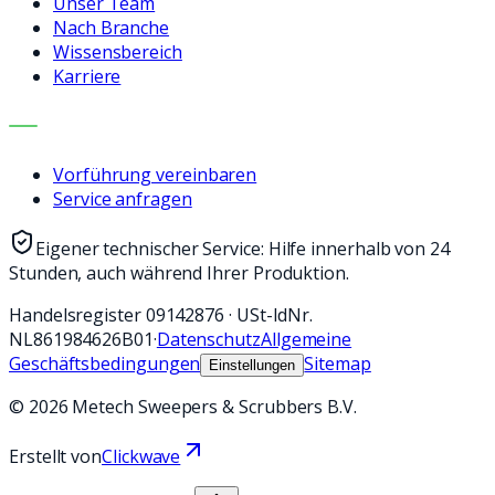
Unser Team
Nach Branche
Wissensbereich
Karriere
KONTAKT
Vorführung vereinbaren
Service anfragen
Eigener technischer Service: Hilfe innerhalb von 24
Stunden, auch während Ihrer Produktion.
Handelsregister
09142876
·
USt-IdNr.
NL861984626B01
·
Datenschutz
Allgemeine
Geschäftsbedingungen
Sitemap
Einstellungen
©
2026
Metech Sweepers & Scrubbers B.V.
Erstellt von
Clickwave