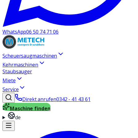
WhatsApp
06 50 74 71 06
Scheuersaugmaschinen
Kehrmaschinen
Staubsauger
Miete
Service
Direkt anrufen
0342 - 41 43 61
Maschine finden
de