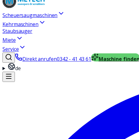
Scheuersaugmaschinen
Kehrmaschinen
Staubsauger
Miete
Service
Direkt anrufen
0342 - 41 43 61
Maschine finde
de