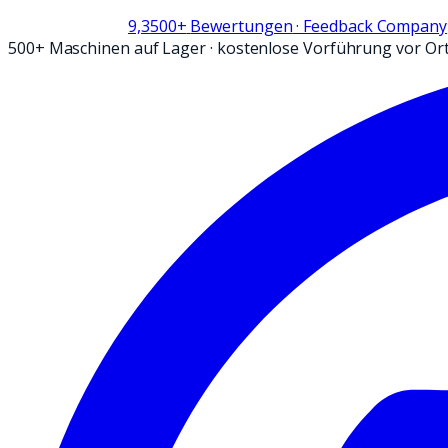
9,3
500+
Bewertungen
· Feedback Company
500+ Maschinen auf Lager
·
kostenlose Vorführung vor Or