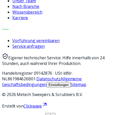
Unser Team
Nach Branche
Wissensbereich
Karriere
KONTAKT
Vorführung vereinbaren
Service anfragen
Eigener technischer Service: Hilfe innerhalb von 24
Stunden, auch während Ihrer Produktion.
Handelsregister
09142876
·
USt-IdNr.
NL861984626B01
·
Datenschutz
Allgemeine
Geschäftsbedingungen
Sitemap
Einstellungen
©
2026
Metech Sweepers & Scrubbers B.V.
Erstellt von
Clickwave