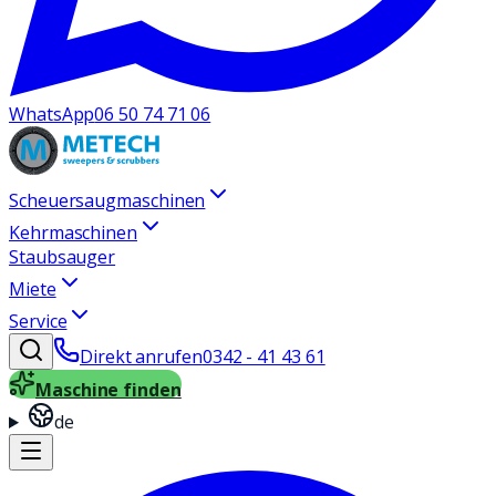
WhatsApp
06 50 74 71 06
Scheuersaugmaschinen
Kehrmaschinen
Staubsauger
Miete
Service
Direkt anrufen
0342 - 41 43 61
Maschine finden
de