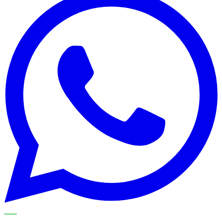
METECH